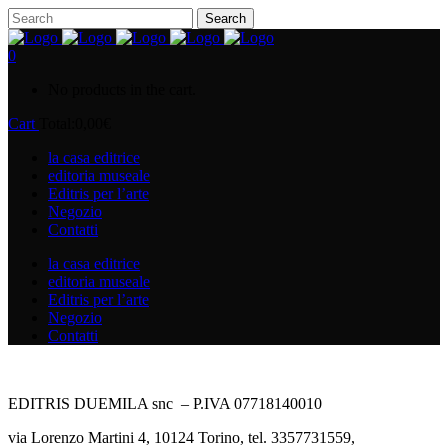
0
No products in the cart.
Cart
Total:
0,00
€
la casa editrice
editoria museale
Editris per l’arte
Negozio
Contatti
la casa editrice
editoria museale
Editris per l’arte
Negozio
Contatti
EDITRIS DUEMILA snc – P.IVA 07718140010
via Lorenzo Martini 4, 10124 Torino, tel. 3357731559,