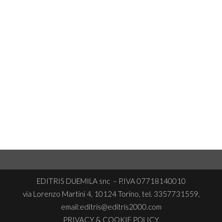
EDITRIS DUEMILA snc – P.IVA 07718140010
via Lorenzo Martini 4, 10124 Torino, tel. 3357731559,
email:editris@editris2000.com
PRIVACY & COOKIE POLICY